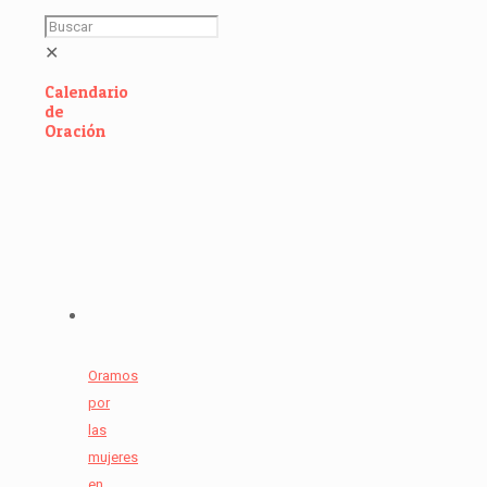
✕
Calendario
de
Oración
Oramos
por
las
mujeres
en