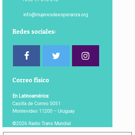
info@mujeresdeesperanza.org
Redes sociales:
Correo físico
En Latinoamérica:
Casilla de Correo 5051
Montevideo 11200 – Uruguay
©2026 Radio Trans Mundial